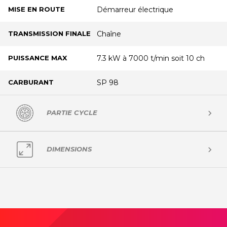
MISE EN ROUTE
Démarreur électrique
TRANSMISSION FINALE
Chaîne
PUISSANCE MAX
7.3 kW à 7000 t/min soit 10 ch
CARBURANT
SP 98
PARTIE CYCLE
SUSPENSION AVANT
Double amortisseur 350mm
DIMENSIONS
SUSPENSION ARRIÈRE
Amortisseur 360mm
HAUTEUR DE SELLE
790mm
FREIN AVANT
Frein à disque hydraulique
POIDS
143 Kg
FREIN ARRIÈRE
Frein à disque hydraulique