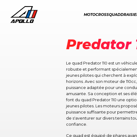
MOTOCROSS
QUAD
DRAISI
Predator 
Le quad Predator 110 est un véhicule
robuste et performant spécialemen
jeunes pilotes qui cherchent à exp
horizons. Avec son moteur de 110cc,
puissance adaptée pour une condu
amusante. Sa conception et ses él
font du quad Predator 110 une optio
jeunes pilotes. Les moteurs proposé
puissance suffisante pour permettre
de s'aventurer sur divers terrains to
confiance.
Ce quad est équipé de phares avant