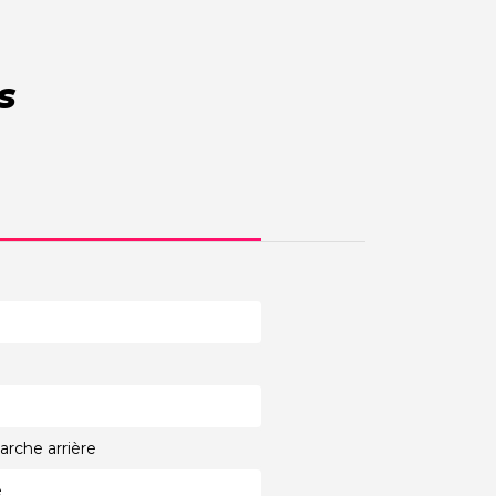
s
rche arrière
e