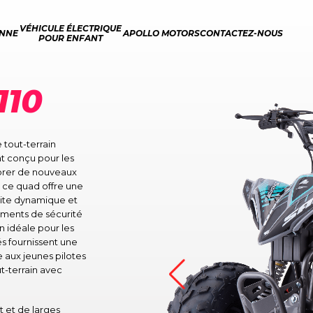
VÉHICULE ÉLECTRIQUE
ENNE
APOLLO MOTORS
CONTACTEZ-NOUS
POUR ENFANT
110
 tout-terrain
t conçu pour les
lorer de nouveaux
 ce quad offre une
ite dynamique et
éments de sécurité
n idéale pour les
s fournissent une
 aux jeunes pilotes
ut-terrain avec
 et de larges