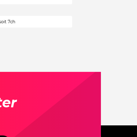
soit 7ch
ter